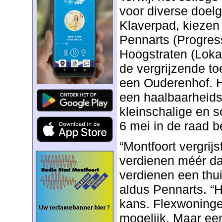
voor diverse doel
Klaverpad, kiezen
Pennarts (Progres
Hoogstraten (Loka
de vergrijzende t
een Ouderenhof. Hu
een haalbaarheid
kleinschalige en 
6 mei in de raad 
“Montfoort vergrij
verdienen méér da
verdienen een thu
aldus Pennarts. “H
kans. Flexwoninge
mogelijk. Maar ee