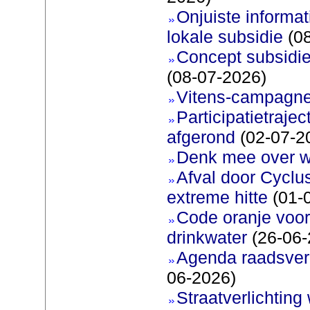
Onjuiste informati
lokale subsidie
(08
Concept subsidie
(08-07-2026)
Vitens-campagne
Participatietraje
afgerond
(02-07-2
Denk mee over 
Afval door Cyclu
extreme hitte
(01-
Code oranje voor 
drinkwater
(26-06-
Agenda raadsverg
06-2026)
Straatverlichting 