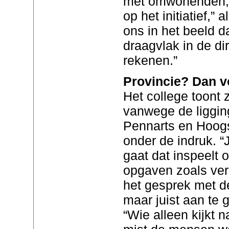
met omwonenden, 
op het initiatief,” 
ons in het beeld da
draagvlak in de d
rekenen.”
Provincie? Dan v
Het college toont
vanwege de ligging
Pennarts en Hoogst
onder de indruk. “
gaat dat inspeelt 
opgaven zoals verg
het gesprek met de
maar juist aan te 
“Wie alleen kijkt n