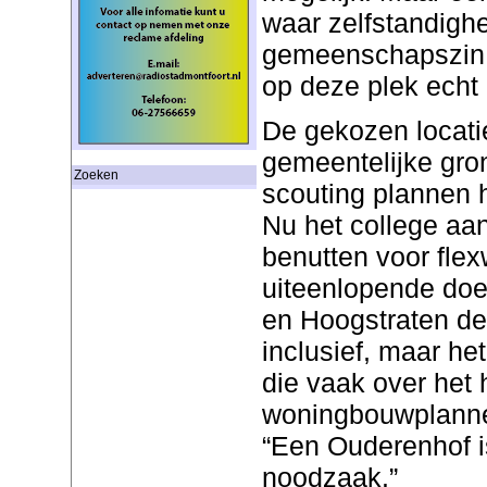
waar zelfstandighe
gemeenschapszin 
op deze plek echt 
De gekozen locat
gemeentelijke gro
Zoeken
scouting plannen ha
Nu het college aan
benutten voor fle
uiteenlopende doe
en Hoogstraten de 
inclusief, maar het
die vaak over het 
woningbouwplannen
“Een Ouderenhof is
noodzaak.”