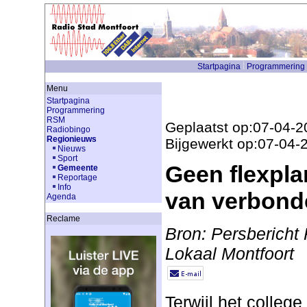
Startpagina
Programmering
Menu
Startpagina
Programmering
RSM
Geplaatst op:07-04-2
Radiobingo
Regionieuws
Bijgewerkt op:07-04-
Nieuws
Sport
Geen flexpla
Gemeente
Reportage
Info
van verbond
Agenda
Reclame
Bron: Persbericht
Lokaal Montfoort
Terwijl het colleg