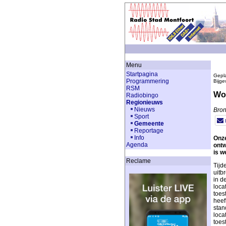
Menu
Startpagina
Gepla
Programmering
Bijge
RSM
Wo
Radiobingo
Regionieuws
Nieuws
Bron
Sport
Gemeente
Reportage
Info
Onze
Agenda
ontw
is w
Reclame
Tijd
uitb
in d
loca
toes
heef
stan
loca
toes