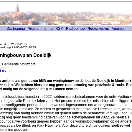
Startpagina
Programmering
RSM
Radiobingo
Regionieuws
Agenda
atst op:21-03-2025
werkt op:21-03-2025 10:57
ningbouwplan Doeldijk
: Gemeente Montfoort
 ambitie als gemeente blijft om woningbouw op de locatie Doeldijk in Montfoort 
ikkelen. We hebben hiervoor nog geen toestemming van provincie Utrecht. En 
el nodig om de volgende stap te kunnen nemen.
ens inloopbijeenkomsten in 2022 hebben we schetsplannen voor de ontwikkeling 
reidingslocatie Doeldijk laten zien. Het proces hiervoor lijkt misschien stil te liggen,
e tussenliggende periode hebben we ons ingespannen om woningbouw op deze
tie mogelijk te maken. Zo vinden er gesprekken met provincie Utrecht plaats, waar
temming van nodig hebben omdat dit gebied buiten de bebouwde kom ligt. Tot nu 
t zij nog geen toestemming gegeven voor de schetsplannen uit 2022. Ze heeft als
dpunt dat we voorlopig genoeg hebben aan de woningbouwplannen op de andere
ties, zoals De Bleek en Park Rapijnen. Voor deze uitbreidingslocaties heeft ze wel
temming gegeven.