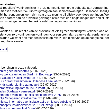
ner starten
t ‘reguliere’ woningen is er in onze gemeente een grote behoefte aan zorgwonin
 mensen met een 24-uurs zorgvraag en aan seniorenwoningen. De locatie Doeldijk 
tbij het centrum en leent zich naar onze mening bij uitstek voor deze woningen. We
en daarom aan de provincie gevraagd of we toch een begin mogen met een cluste
zorgwoningen en een beperkt aantal woningen voor senioren.
olg
achten nu de reactie van de provincie af. Als zij medewerking wil verlenen aan on
stel voor zorgwoningen en woningen voor senioren, dan gaan we dat verder uitwe
starten we weer een meedenksessie op. We zullen u hiervan op de hoogte houden
 reguliere kanalen.
 berichten in deze categorie:
eniet goed beschermd
(23-07-2026)
olg werkzaamheden Stedin in Bouwapp
(23-07-2026)
 vakantie? Licht uw buren in
(23-07-2026)
DSR raadt zwemmen in Hollandse IJssel af
(21-07-2026)
nds starterslening aangevuld
(16-07-2026)
rontwikkeling dorpshuis De Vaart
(16-07-2026)
aden Stadspark vernieuwd
(16-07-2026)
meente Montfoort heeft klein tekort over 2025
(16-07-2026)
ofje Schepenenstraat vernieuwd
(11-07-2026)
juiste informatie over isolatie-actie en lokale subsidie
(08-07-2026)
ncept subsidieoverzicht 2027 ter inzage
(08-07-2026)
itens-campagne: Nat Done!
(02-07-2026)