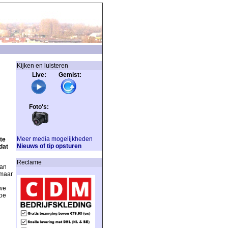
Kijken en luisteren
Live: Gemist:
Foto's:
Meer media mogelijkheden
te
Nieuws of tip opsturen
dat
Reclame
van
 maar
 we
toe