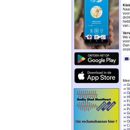
Klei
Naas
voor
dich
hebb
van 
Verv
We w
voor
Dan 
onze
Meer
G
V
Op
H
Fo
He
P
Ge
H
On
Co
V