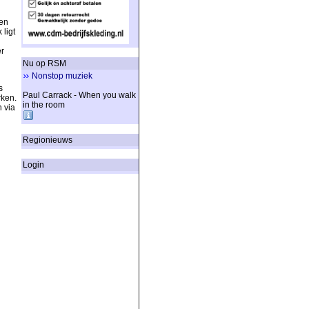
gen
ligt
r
Nu op RSM
Nonstop muziek
s
Paul Carrack - When you walk
rken.
in the room
 via
Regionieuws
Login