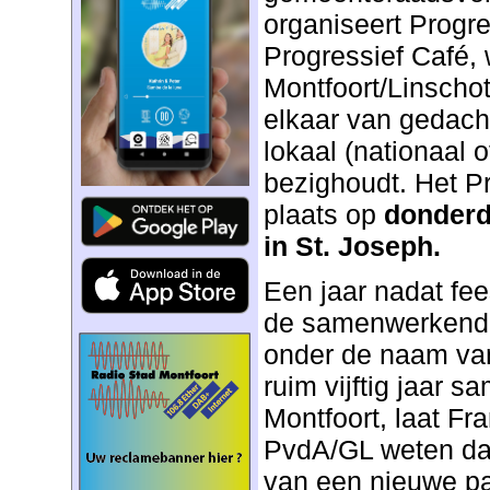
organiseert Progre
Progressief Café, 
Montfoort/Linscho
elkaar van gedach
lokaal (nationaal o
bezighoudt. Het Pr
plaats op
donderd
in St. Joseph.
Een jaar nadat fee
de samenwerkende 
onder de naam van
ruim vijftig jaar s
Montfoort, laat F
PvdA/GL weten dat 
van een nieuwe par