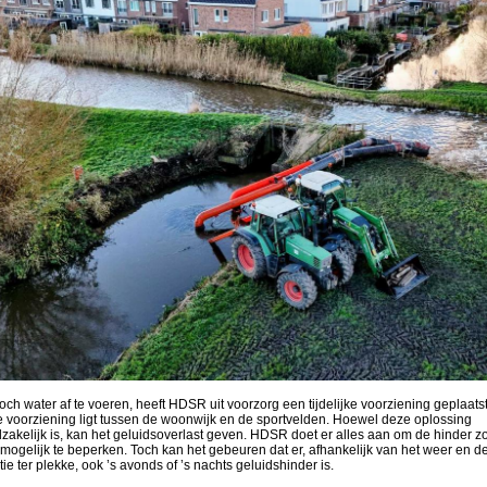
och water af te voeren, heeft HDSR uit voorzorg een tijdelijke voorziening geplaatst
 voorziening ligt tussen de woonwijk en de sportvelden. Hoewel deze oplossing
zakelijk is, kan het geluidsoverlast geven. HDSR doet er alles aan om de hinder z
 mogelijk te beperken. Toch kan het gebeuren dat er, afhankelijk van het weer en d
tie ter plekke, ook ’s avonds of ’s nachts geluidshinder is.