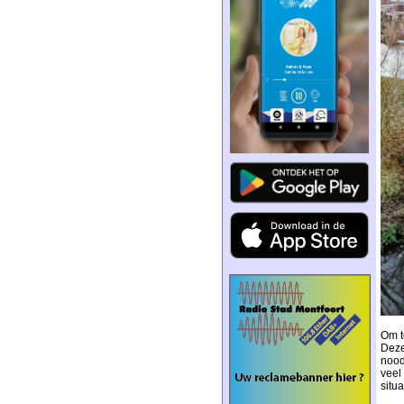
Om t
Deze
nood
veel
situa