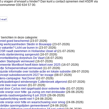
t u vragen of ervaart u hinder? Dan kunt u contact opnemen met HSDR via
foonnummer 030 634 57 00.
 berichten in deze categorie:
eniet goed beschermd
(23-07-2026)
olg werkzaamheden Stedin in Bouwapp
(23-07-2026)
 vakantie? Licht uw buren in
(23-07-2026)
SR raadt zwemmen in Hollandse IJssel af
(21-07-2026)
nds starterslening aangevuld
(16-07-2026)
rontwikkeling dorpshuis De Vaart
(16-07-2026)
aden Stadspark vernieuwd
(16-07-2026)
meente Montfoort heeft klein tekort over 2025
(16-07-2026)
fje Schepenenstraat vernieuwd
(11-07-2026)
juiste informatie over isolatie-actie en lokale subsidie
(08-07-2026)
ncept subsidieoverzicht 2027 ter inzage
(08-07-2026)
itens-campagne: Nat Done!
(02-07-2026)
rticipatietraject windenergie Cattenbroek afgerond
(02-07-2026)
enk mee over wonen
(01-07-2026)
val door Cyclus niet opgehaald door extreme hitte
(01-07-2026)
de oranje voor hitte: ga zuinig om met drinkwater
(26-06-2026)
enda raadsvergadering 6 juli 2026
(26-06-2026)
raatverlichting werkt niet !!
(24-06-2026)
de oranje voor hitte en waarschuwing voor smog
(24-06-2026)
jdelijke openingstijden gemeentewerf
(24-06-2026)
tionaal Hitteplan vanaf donderdag 18 juni actief
(19-06-2026)