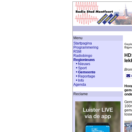
Menu
Startpagina
Gepla
Programmering
Bijge
RSM
HDS
Radiobingo
Regionieuws
lek
Nieuws
Sport
Bron
Gemeente
Reportage
Info
Agenda
Hoog
gema
Reclame
onde
Gema
100m
gema
loss