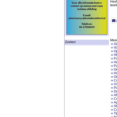
Heef
tele
Meer
Zoeken
G
V
Op
HD
Fo
He
P
Ge
Ho
On
Co
V
Pa
D
Af
Co
Ag
St
Co
Ti
Na