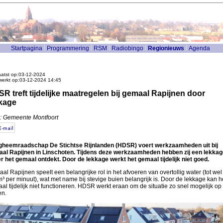
Startpagina
Programmering
RSM
Radiobingo
Regionieuws
Agenda
atst op:03-12-2024
werkt op:03-12-2024 14:45
R treft tijdelijke maatregelen bij gemaal Rapijnen door
kage
: Gemeente Montfoort
heemraadschap De Stichtse Rijnlanden (HDSR) voert werkzaamheden uit bij
al Rapijnen in Linschoten. Tijdens deze werkzaamheden hebben zij een lekkag
r het gemaal ontdekt. Door de lekkage werkt het gemaal tijdelijk niet goed.
al Rapijnen speelt een belangrijke rol in het afvoeren van overtollig water (tot wel
³ per minuut), wat met name bij stevige buien belangrijk is. Door de lekkage kan h
al tijdelijk niet functioneren. HDSR werkt eraan om de situatie zo snel mogelijk op 
en.