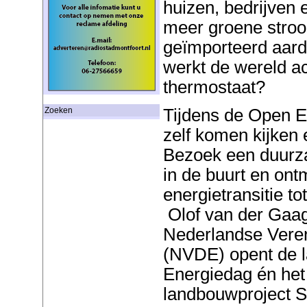
huizen, bedrijven 
meer groene stroom
geïmporteerd aard
werkt de wereld ac
thermostaat?
Tijdens de Open E
Zoeken
zelf komen kijken 
Bezoek een duurza
in de buurt en on
energietransitie t
Olof van der Gaag,
Nederlandse Vere
(NVDE) opent de l
Energiedag én het
landbouwproject S