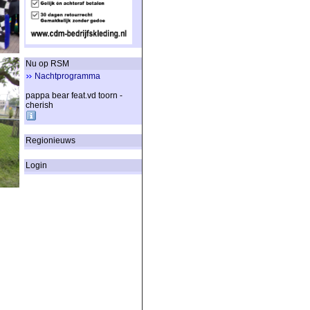
Nu op RSM
Nachtprogramma
pappa bear feat.vd toorn -
cherish
Regionieuws
Login