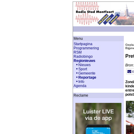
Menu
Startpagina
Gepla
Programmering
Bijge
RSM
Pret
Radiobingo
Regionieuws
Nieuws
Bron:
Sport
Gemeente
Reportage
Info
Zond
Agenda
kind
entre
polsb
Reclame