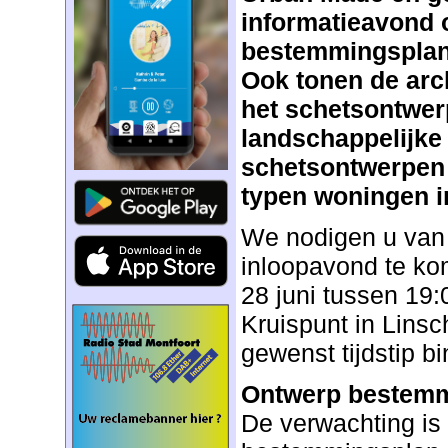
informatieavond 
bestemmingsplan 
Ook tonen de arc
het schetsontwer
landschappelijke 
schetsontwerpen 
typen woningen in
We nodigen u van 
inloopavond te ko
28 juni tussen 19:0
Kruispunt in Linsc
gewenst tijdstip b
Ontwerp bestemm
De verwachting is 