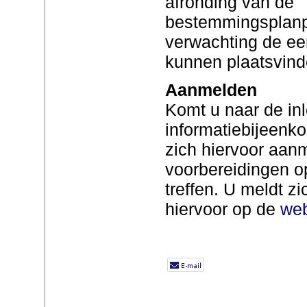
afronding van de
bestemmingsplanp
verwachting de eer
kunnen plaatsvind
Aanmelden
Komt u naar de in
informatiebijeenko
zich hiervoor aanm
voorbereidingen o
treffen. U meldt zi
hiervoor op de
web