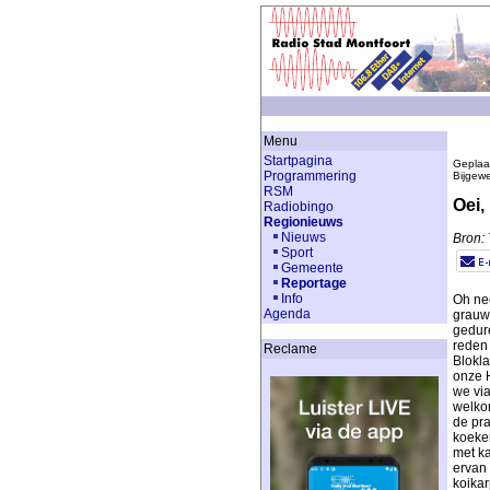
Menu
Startpagina
Geplaa
Programmering
Bijgew
RSM
Oei,
Radiobingo
Regionieuws
Nieuws
Bron:
Sport
Gemeente
Reportage
Info
Oh nee
Agenda
grauw
gedur
reden
Reclame
Blokl
onze 
we via
welkom
de pra
koeke
met ka
ervan 
koika