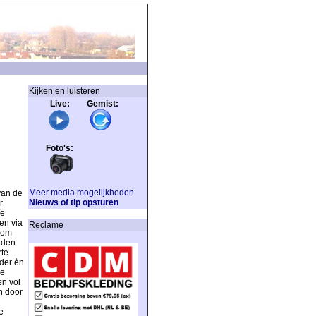
Kijken en luisteren
Live: Gemist:
Foto's:
Meer media mogelijkheden
van de
Nieuws of tip opsturen
r
We
en via
Reclame
 om
eden
rte
lder èn
re
en vol
n door
e