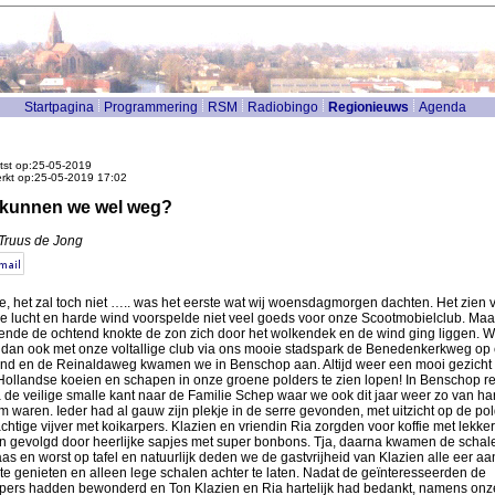
Startpagina
Programmering
RSM
Radiobingo
Regionieuws
Agenda
tst op:25-05-2019
erkt op:25-05-2019 17:02
 kunnen we wel weg?
 Truus de Jong
, het zal toch niet ….. was het eerste wat wij woensdagmorgen dachten. Het zien 
e lucht en harde wind voorspelde niet veel goeds voor onze Scootmobielclub. Maa
ende de ochtend knokte de zon zich door het wolkendek en de wind ging liggen. 
 dan ook met onze voltallige club via ons mooie stadspark de Benedenkerkweg op 
and en de Reinaldaweg kwamen we in Benschop aan. Altijd weer een mooi gezicht
Hollandse koeien en schapen in onze groene polders te zien lopen! In Benschop r
 de veilige smalle kant naar de Familie Schep waar we ook dit jaar weer zo van ha
 waren. Ieder had al gauw zijn plekje in de serre gevonden, met uitzicht op de po
chtige vijver met koikarpers. Klazien en vriendin Ria zorgden voor koffie met lekke
n gevolgd door heerlijke sapjes met super bonbons. Tja, daarna kwamen de schal
as en worst op tafel en natuurlijk deden we de gastvrijheid van Klazien alle eer aa
te genieten en alleen lege schalen achter te laten. Nadat de geïnteresseerden de
rpers hadden bewonderd en Ton Klazien en Ria hartelijk had bedankt, namens onz