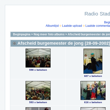
Radio Stad
Beg
Albumlijst
Laatste upload
Laatste commenta
Beginpagina
>
Nog meer foto albums
>
Afscheid burgemeester de jon
Afscheid burgemeester de jong (28-09-2002
598 x bekeken
607 x bekeken
593 x bekeken
616 x bekeken