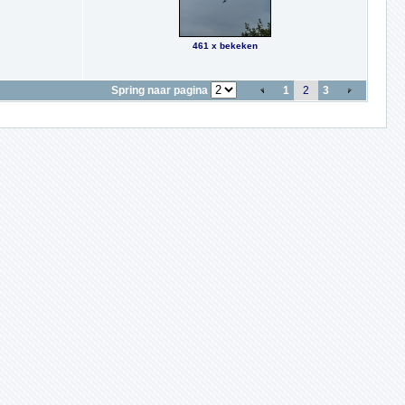
461 x bekeken
Spring naar pagina
1
2
3