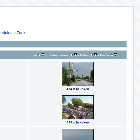
vorieten
Zoek
•
•
•
Titel
Bestandsnaam
Datum
Positie
474 x bekeken
449 x bekeken