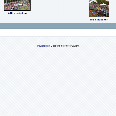
440 x bekeken
452 x bekeken
Powered by
Coppermine Photo Gallery