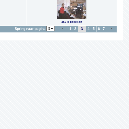
463 x bekeken
Spring naar pagina
1
2
3
4
5
6
7