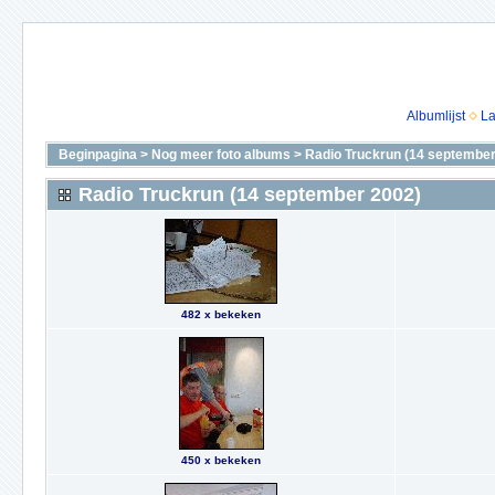
Albumlijst
La
Beginpagina
>
Nog meer foto albums
>
Radio Truckrun (14 september
Radio Truckrun (14 september 2002)
482 x bekeken
450 x bekeken