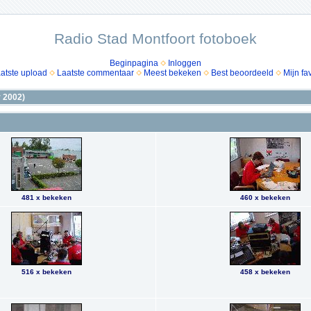
Radio Stad Montfoort fotoboek
Beginpagina
Inloggen
atste upload
Laatste commentaar
Meest bekeken
Best beoordeeld
Mijn fa
 2002)
481 x bekeken
460 x bekeken
516 x bekeken
458 x bekeken