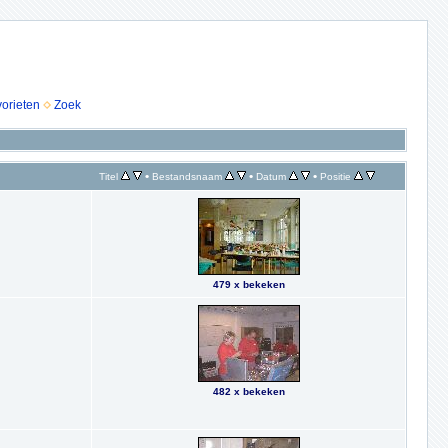
vorieten
Zoek
•
•
•
Titel
Bestandsnaam
Datum
Positie
479 x bekeken
482 x bekeken