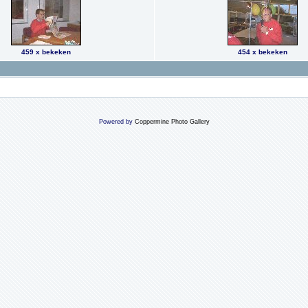
459 x bekeken
454 x bekeken
Powered by
Coppermine Photo Gallery