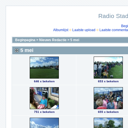
Radio Stad
Beg
Albumlijst
Laatste upload
Laatste commenta
Beginpagina
>
Nieuws Redactie
>
5 mei
5 mei
646 x bekeken
653 x bekeken
751 x bekeken
655 x bekeken