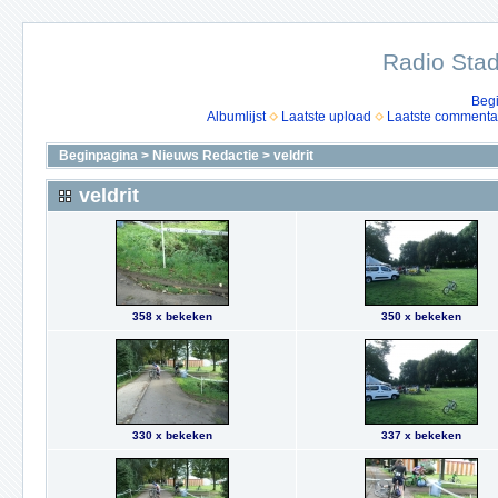
Radio Stad
Beg
Albumlijst
Laatste upload
Laatste commenta
Beginpagina
>
Nieuws Redactie
>
veldrit
veldrit
358 x bekeken
350 x bekeken
330 x bekeken
337 x bekeken