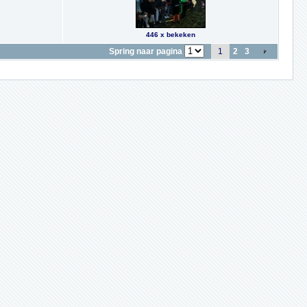
446 x bekeken
Spring naar pagina
1
2
3