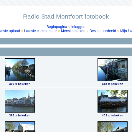
Radio Stad Montfoort fotoboek
Beginpagina
Inloggen
atste upload
Laatste commentaar
Meest bekeken
Best beoordeeld
Mijn fa
497 x bekeken
445 x bekeken
389 x bekeken
403 x bekeken