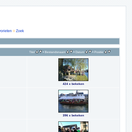
vorieten
Zoek
•
•
•
Titel
Bestandsnaam
Datum
Positie
424 x bekeken
396 x bekeken