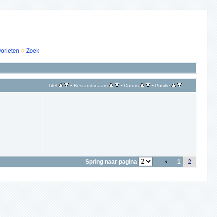
vorieten
Zoek
•
•
•
Titel
Bestandsnaam
Datum
Positie
Spring naar pagina
1
2