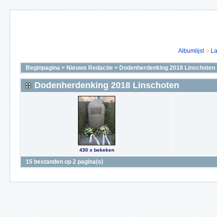
Albumlijst
La
Beginpagina
>
Nieuws Redactie
>
Dodenherdenking 2018 Linschoten
Dodenherdenking 2018 Linschoten
430 x bekeken
15 bestanden op 2 pagina(s)