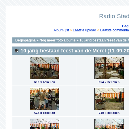
Radio Stad
Beg
Albumlijst
Laatste upload
Laatste commenta
Beginpagina
>
Nog meer foto albums
>
10 jarig bestaan feest van de 
10 jarig bestaan feest van de Merel (11-09-2
615 x bekeken
564 x bekeken
614 x bekeken
648 x bekeken