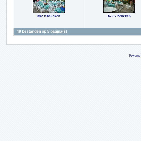
592 x bekeken
579 x bekeken
49 bestanden op 5 pagina(s)
Powered