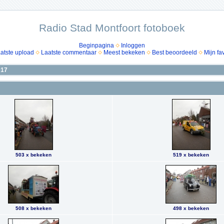
Radio Stad Montfoort fotoboek
Beginpagina
Inloggen
atste upload
Laatste commentaar
Meest bekeken
Best beoordeeld
Mijn fa
017
503 x bekeken
519 x bekeken
508 x bekeken
498 x bekeken