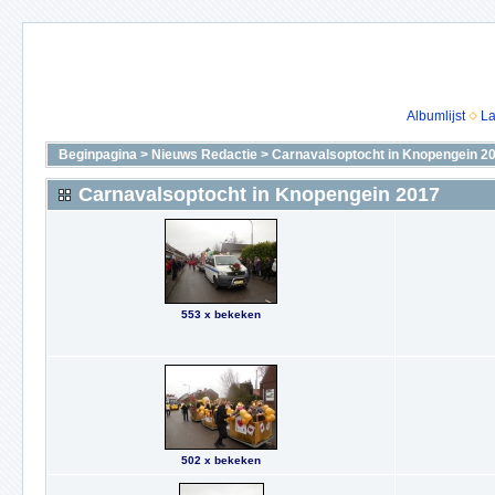
Albumlijst
La
Beginpagina
>
Nieuws Redactie
>
Carnavalsoptocht in Knopengein 2
Carnavalsoptocht in Knopengein 2017
553 x bekeken
502 x bekeken