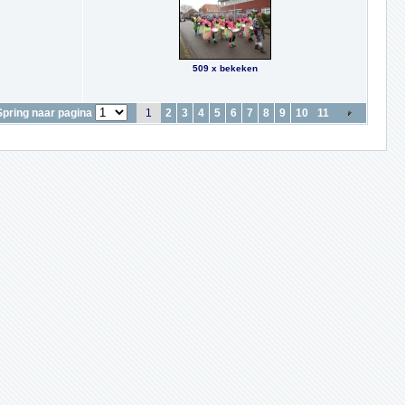
509 x bekeken
Spring naar pagina
1
2
3
4
5
6
7
8
9
10
11