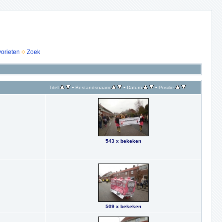
vorieten
Zoek
•
•
•
Titel
Bestandsnaam
Datum
Positie
543 x bekeken
509 x bekeken