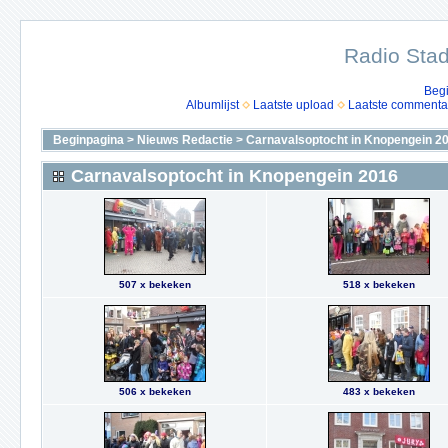
Radio Stad
Beg
Albumlijst
Laatste upload
Laatste commenta
Beginpagina
>
Nieuws Redactie
>
Carnavalsoptocht in Knopengein 2
Carnavalsoptocht in Knopengein 2016
507 x bekeken
518 x bekeken
506 x bekeken
483 x bekeken