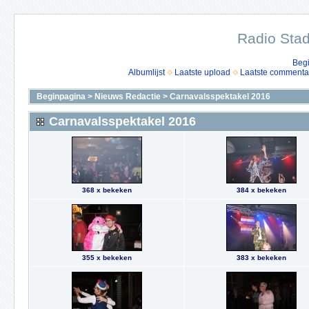
Radio Stad
Beg
Albumlijst
Laatste upload
Laatste commenta
Beginpagina
>
Nieuws Redactie
>
Carnavalsspektakel 2016
Carnavalsspektakel 2016
368 x bekeken
384 x bekeken
355 x bekeken
383 x bekeken