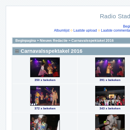
Radio Stad
Beg
Albumlijst
Laatste upload
Laatste commenta
Beginpagina
>
Nieuws Redactie
>
Carnavalsspektakel 2016
Carnavalsspektakel 2016
350 x bekeken
391 x bekeken
372 x bekeken
343 x bekeken