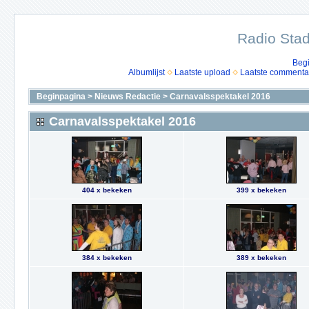
Radio Stad
Beg
Albumlijst
Laatste upload
Laatste commenta
Beginpagina
>
Nieuws Redactie
>
Carnavalsspektakel 2016
Carnavalsspektakel 2016
404 x bekeken
399 x bekeken
384 x bekeken
389 x bekeken