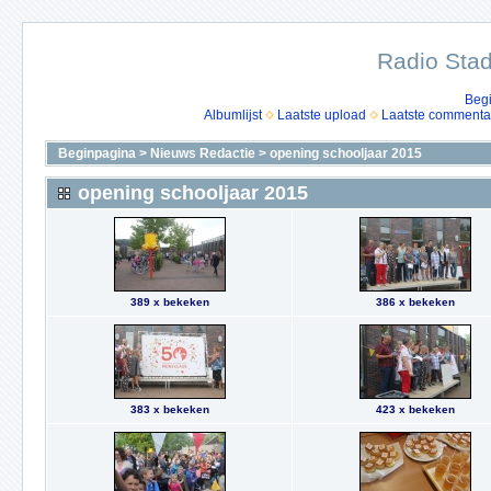
Radio Stad
Beg
Albumlijst
Laatste upload
Laatste commenta
Beginpagina
>
Nieuws Redactie
>
opening schooljaar 2015
opening schooljaar 2015
389 x bekeken
386 x bekeken
383 x bekeken
423 x bekeken