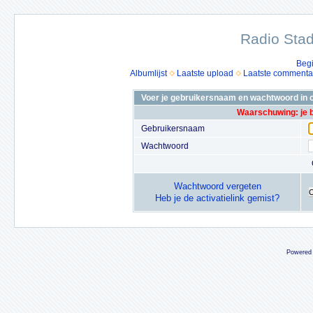
Radio Stad
Beg
Albumlijst
Laatste upload
Laatste commenta
Voer je gebruikersnaam en wachtwoord in o
Waarschuwing: je 
Gebruikersnaam
Wachtwoord
Wachtwoord vergeten
Heb je de activatielink gemist?
Powered