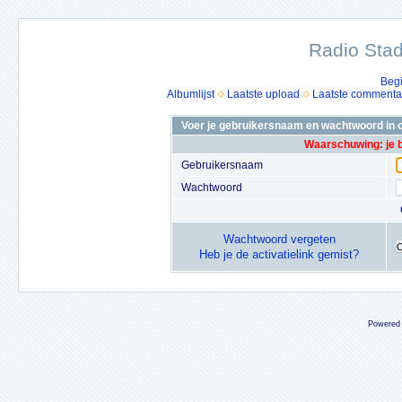
Radio Stad
Beg
Albumlijst
Laatste upload
Laatste commenta
Voer je gebruikersnaam en wachtwoord in o
Waarschuwing: je 
Gebruikersnaam
Wachtwoord
Wachtwoord vergeten
Heb je de activatielink gemist?
Powered