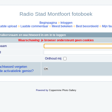
Radio Stad Montfoort fotoboek
Beginpagina
Inloggen
atste upload
Laatste commentaar
Meest bekeken
Best beoordeeld
Mijn fa
bruikersnaam en wachtwoord in om in te loggen
Waarschuwing: je browser ondersteunt geen cookies
snaam
d
Onthoud mij
chtwoord vergeten
OK
de activatielink gemist?
Powered by
Coppermine Photo Gallery