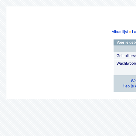
Albumlijst
La
Voer je ge
Gebruiker
Wachtwoor
Wa
Heb je 