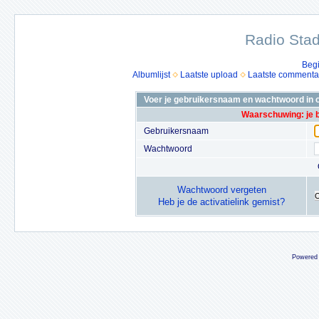
Radio Stad
Beg
Albumlijst
Laatste upload
Laatste commenta
Voer je gebruikersnaam en wachtwoord in o
Waarschuwing: je 
Gebruikersnaam
Wachtwoord
Wachtwoord vergeten
Heb je de activatielink gemist?
Powered