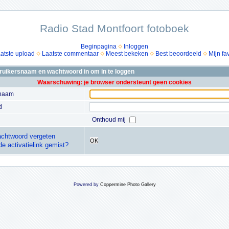
Radio Stad Montfoort fotoboek
Beginpagina
Inloggen
atste upload
Laatste commentaar
Meest bekeken
Best beoordeeld
Mijn fa
bruikersnaam en wachtwoord in om in te loggen
Waarschuwing: je browser ondersteunt geen cookies
snaam
d
Onthoud mij
chtwoord vergeten
OK
de activatielink gemist?
Powered by
Coppermine Photo Gallery