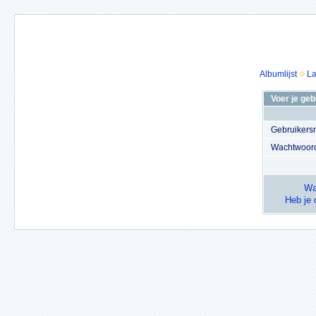
Albumlijst
La
Voer je ge
Gebruiker
Wachtwoor
Wa
Heb je 