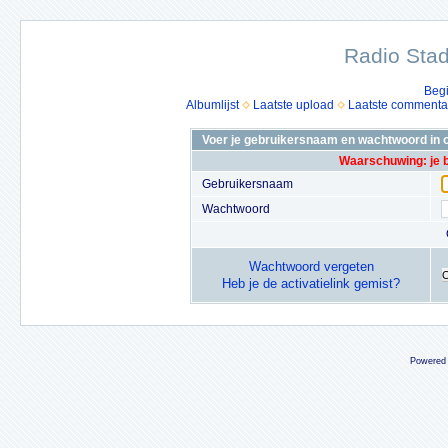
Radio Stad
Beg
Albumlijst
Laatste upload
Laatste commenta
Voer je gebruikersnaam en wachtwoord in o
Waarschuwing: je 
Gebruikersnaam
Wachtwoord
Wachtwoord vergeten
Heb je de activatielink gemist?
Powered