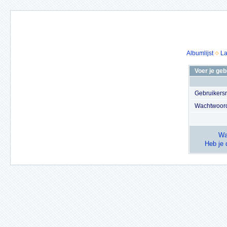
Albumlijst
La
Voer je ge
Gebruiker
Wachtwoor
Wa
Heb je 