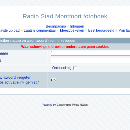
Radio Stad Montfoort fotoboek
Beginpagina
Inloggen
atste upload
Laatste commentaar
Meest bekeken
Best beoordeeld
Mijn fa
bruikersnaam en wachtwoord in om in te loggen
Waarschuwing: je browser ondersteunt geen cookies
snaam
d
Onthoud mij
chtwoord vergeten
OK
de activatielink gemist?
Powered by
Coppermine Photo Gallery