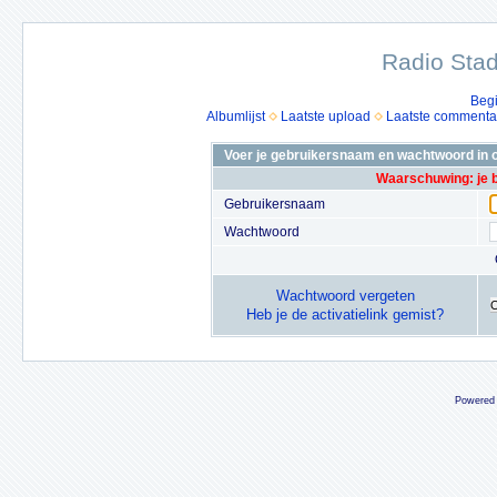
Radio Stad
Beg
Albumlijst
Laatste upload
Laatste commenta
Voer je gebruikersnaam en wachtwoord in o
Waarschuwing: je 
Gebruikersnaam
Wachtwoord
Wachtwoord vergeten
Heb je de activatielink gemist?
Powered