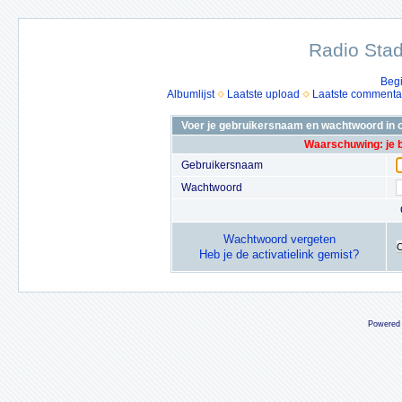
Radio Stad
Beg
Albumlijst
Laatste upload
Laatste commenta
Voer je gebruikersnaam en wachtwoord in o
Waarschuwing: je 
Gebruikersnaam
Wachtwoord
Wachtwoord vergeten
Heb je de activatielink gemist?
Powered