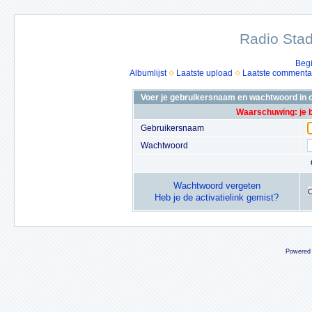
Radio Stad
Beg
Albumlijst
Laatste upload
Laatste commenta
Voer je gebruikersnaam en wachtwoord in o
Waarschuwing: je 
Gebruikersnaam
Wachtwoord
Wachtwoord vergeten
Heb je de activatielink gemist?
Powered