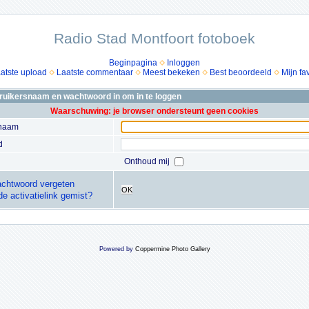
Radio Stad Montfoort fotoboek
Beginpagina
Inloggen
atste upload
Laatste commentaar
Meest bekeken
Best beoordeeld
Mijn fa
bruikersnaam en wachtwoord in om in te loggen
Waarschuwing: je browser ondersteunt geen cookies
snaam
d
Onthoud mij
chtwoord vergeten
OK
de activatielink gemist?
Powered by
Coppermine Photo Gallery