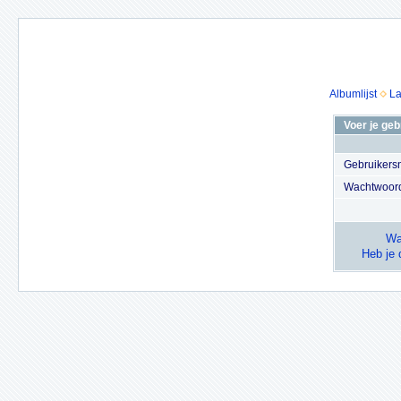
Albumlijst
La
Voer je ge
Gebruiker
Wachtwoor
Wa
Heb je 