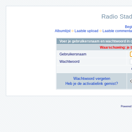
Radio Stad
Beg
Albumlijst
Laatste upload
Laatste commenta
Voer je gebruikersnaam en wachtwoord in o
Waarschuwing: je 
Gebruikersnaam
Wachtwoord
Wachtwoord vergeten
Heb je de activatielink gemist?
Powered