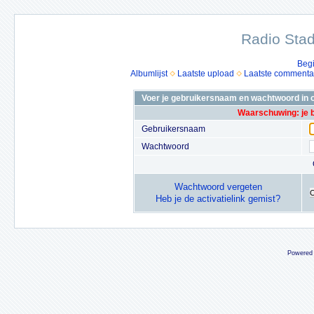
Radio Stad
Beg
Albumlijst
Laatste upload
Laatste commenta
Voer je gebruikersnaam en wachtwoord in o
Waarschuwing: je 
Gebruikersnaam
Wachtwoord
Wachtwoord vergeten
Heb je de activatielink gemist?
Powered