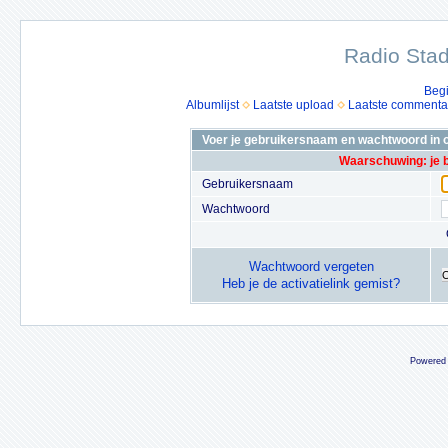
Radio Stad
Beg
Albumlijst
Laatste upload
Laatste commenta
Voer je gebruikersnaam en wachtwoord in o
Waarschuwing: je 
Gebruikersnaam
Wachtwoord
Wachtwoord vergeten
Heb je de activatielink gemist?
Powered