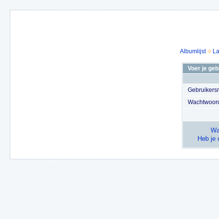
Albumlijst
La
Voer je ge
Gebruiker
Wachtwoor
Wa
Heb je 