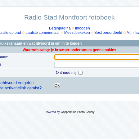
Radio Stad Montfoort fotoboek
Beginpagina
Inloggen
atste upload
Laatste commentaar
Meest bekeken
Best beoordeeld
Mijn fa
bruikersnaam en wachtwoord in om in te loggen
Waarschuwing: je browser ondersteunt geen cookies
snaam
d
Onthoud mij
chtwoord vergeten
OK
de activatielink gemist?
Powered by
Coppermine Photo Gallery