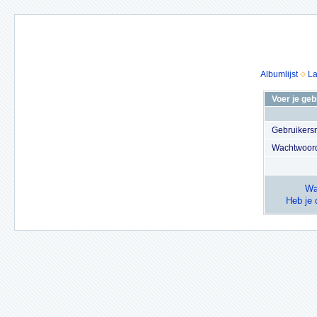
Albumlijst
La
Voer je ge
Gebruiker
Wachtwoor
Wa
Heb je 