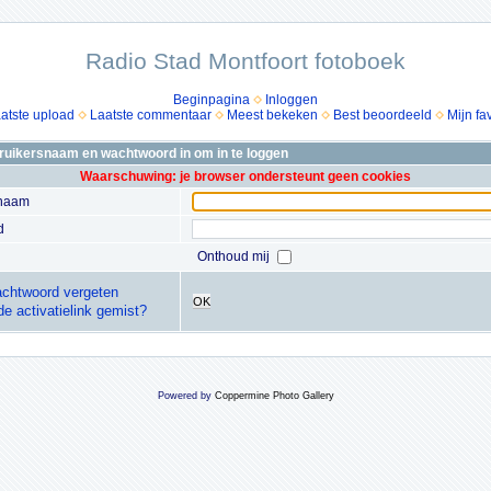
Radio Stad Montfoort fotoboek
Beginpagina
Inloggen
atste upload
Laatste commentaar
Meest bekeken
Best beoordeeld
Mijn fa
bruikersnaam en wachtwoord in om in te loggen
Waarschuwing: je browser ondersteunt geen cookies
snaam
d
Onthoud mij
chtwoord vergeten
OK
de activatielink gemist?
Powered by
Coppermine Photo Gallery