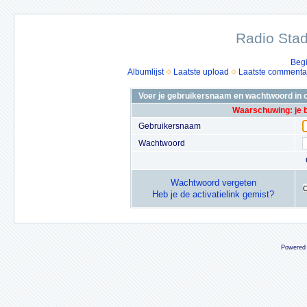
Radio Stad
Beg
Albumlijst
Laatste upload
Laatste commenta
Voer je gebruikersnaam en wachtwoord in o
Waarschuwing: je 
Gebruikersnaam
Wachtwoord
Wachtwoord vergeten
Heb je de activatielink gemist?
Powered