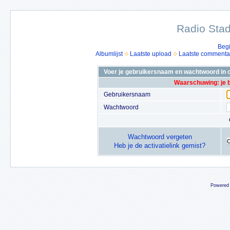
Radio Stad
Beg
Albumlijst
Laatste upload
Laatste commenta
Voer je gebruikersnaam en wachtwoord in o
Waarschuwing: je 
Gebruikersnaam
Wachtwoord
Wachtwoord vergeten
Heb je de activatielink gemist?
Powered