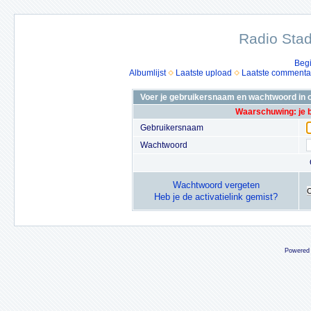
Radio Stad
Beg
Albumlijst
Laatste upload
Laatste commenta
Voer je gebruikersnaam en wachtwoord in o
Waarschuwing: je 
Gebruikersnaam
Wachtwoord
Wachtwoord vergeten
Heb je de activatielink gemist?
Powered