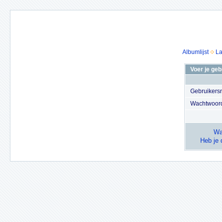
Albumlijst
La
Voer je ge
Gebruiker
Wachtwoor
Wa
Heb je 