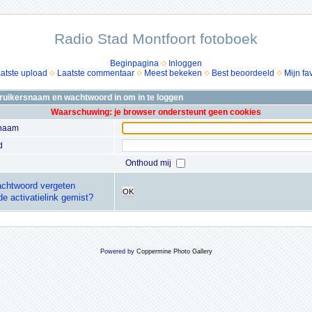
Radio Stad Montfoort fotoboek
Beginpagina
Inloggen
atste upload
Laatste commentaar
Meest bekeken
Best beoordeeld
Mijn fa
bruikersnaam en wachtwoord in om in te loggen
Waarschuwing: je browser ondersteunt geen cookies
snaam
d
Onthoud mij
chtwoord vergeten
OK
de activatielink gemist?
Powered by
Coppermine Photo Gallery