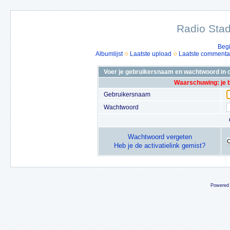
Radio Stad
Beg
Albumlijst
Laatste upload
Laatste commenta
Voer je gebruikersnaam en wachtwoord in o
Waarschuwing: je 
Gebruikersnaam
Wachtwoord
Wachtwoord vergeten
Heb je de activatielink gemist?
Powered