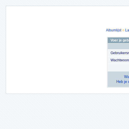
Albumlijst
La
Voer je ge
Gebruiker
Wachtwoor
Wa
Heb je 