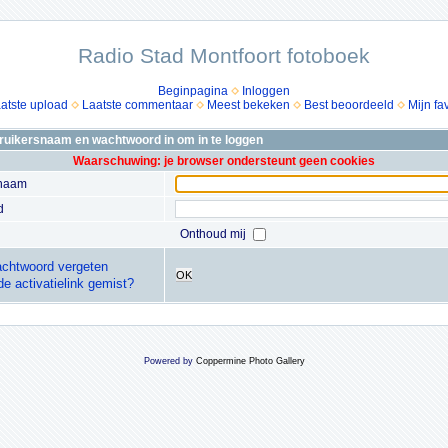
Radio Stad Montfoort fotoboek
Beginpagina
Inloggen
atste upload
Laatste commentaar
Meest bekeken
Best beoordeeld
Mijn fa
bruikersnaam en wachtwoord in om in te loggen
Waarschuwing: je browser ondersteunt geen cookies
snaam
d
Onthoud mij
chtwoord vergeten
OK
de activatielink gemist?
Powered by
Coppermine Photo Gallery