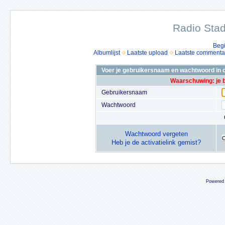
Radio Stad
Beg
Albumlijst
Laatste upload
Laatste commenta
Voer je gebruikersnaam en wachtwoord in o
Waarschuwing: je 
Gebruikersnaam
Wachtwoord
Wachtwoord vergeten
Heb je de activatielink gemist?
Powered