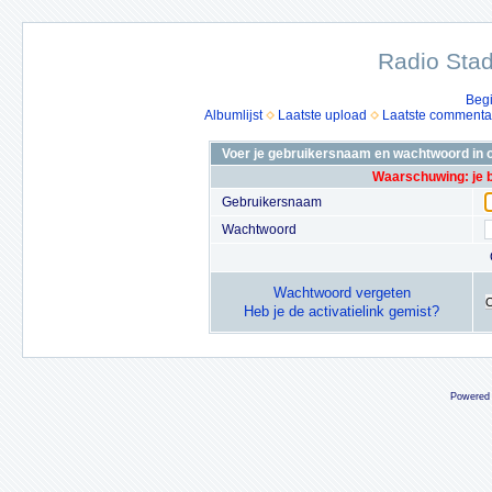
Radio Stad
Beg
Albumlijst
Laatste upload
Laatste commenta
Voer je gebruikersnaam en wachtwoord in o
Waarschuwing: je 
Gebruikersnaam
Wachtwoord
Wachtwoord vergeten
Heb je de activatielink gemist?
Powered