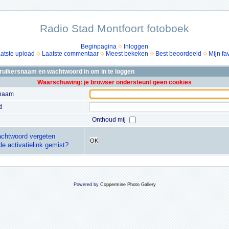
Radio Stad Montfoort fotoboek
Beginpagina
Inloggen
atste upload
Laatste commentaar
Meest bekeken
Best beoordeeld
Mijn fa
bruikersnaam en wachtwoord in om in te loggen
Waarschuwing: je browser ondersteunt geen cookies
snaam
d
Onthoud mij
chtwoord vergeten
OK
de activatielink gemist?
Powered by
Coppermine Photo Gallery