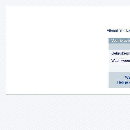
Albumlijst
La
Voer je ge
Gebruiker
Wachtwoor
Wa
Heb je 