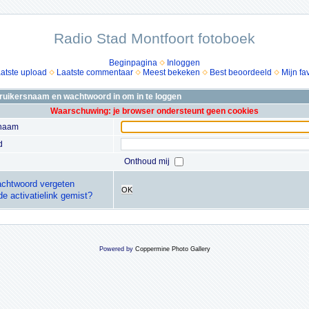
Radio Stad Montfoort fotoboek
Beginpagina
Inloggen
atste upload
Laatste commentaar
Meest bekeken
Best beoordeeld
Mijn fa
bruikersnaam en wachtwoord in om in te loggen
Waarschuwing: je browser ondersteunt geen cookies
snaam
d
Onthoud mij
chtwoord vergeten
OK
de activatielink gemist?
Powered by
Coppermine Photo Gallery