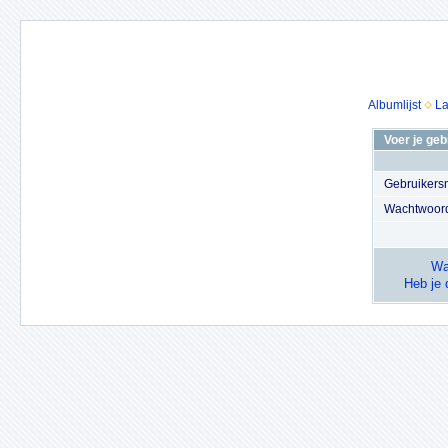
Albumlijst
La
Voer je ge
Gebruiker
Wachtwoor
Wa
Heb je 