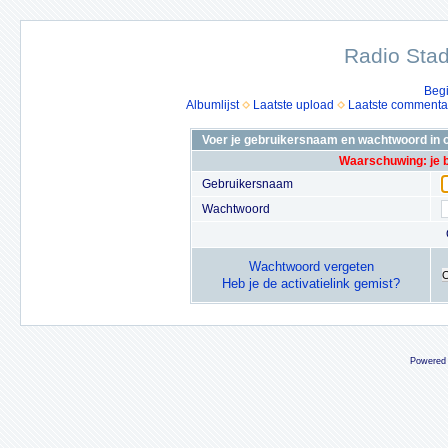
Radio Stad
Beg
Albumlijst
Laatste upload
Laatste commenta
Voer je gebruikersnaam en wachtwoord in o
Waarschuwing: je 
Gebruikersnaam
Wachtwoord
Wachtwoord vergeten
Heb je de activatielink gemist?
Powered