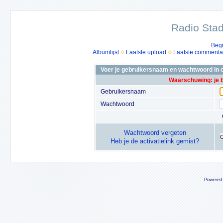
Radio Stad
Beg
Albumlijst
Laatste upload
Laatste commenta
Voer je gebruikersnaam en wachtwoord in o
Waarschuwing: je 
Gebruikersnaam
Wachtwoord
Wachtwoord vergeten
Heb je de activatielink gemist?
Powered